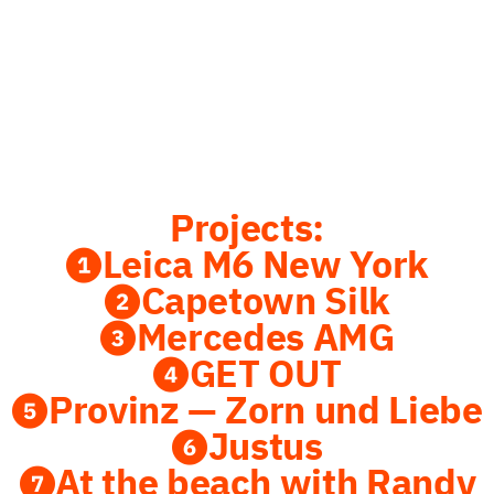
Projects:
❶Leica M6 New York
❷Capetown Silk
❸Mercedes AMG
❹GET OUT
❺Provinz — Zorn und Liebe
❻Justus
❼At the beach with Randy